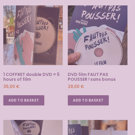
o
r
Mammifère Mutin
t
film sur l’allaitement maternel
e
d
b
Shop
y
Films et livres de Nina Narre
p
o
p
u
1 COFFRET double DVD = 5
DVD film FAUT PAS
hours of film
POUSSER ! sans bonus
l
35,00
€
28,00
€
a
r
ADD TO BASKET
ADD TO BASKET
i
t
y