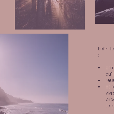
Enfin t
:
off
qu’i
réu
et f
viv
pro
ta 