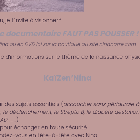
, je t’invite à visionner*
le documentaire
FAUT PAS POUSSER !
Nina ou en DVD ici sur la boutique du site ninanarre.com
forme d’informations sur le thème de la naissance physi
KaïZen’Nina
r des sujets essentiels (
accoucher sans péridurale à l
, le déclenchement, le Strepto B, le diabète gestationne
AAD
……..)
pour échanger en toute sécurité
rendez-vous en
tête-à-tête avec Nina