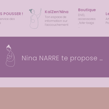
Boutique
KaïZen’Nina
S POUSSER !
L
DVD, 
Ton espace de 
service des 
accessoires
Art
information sur 
s
, tote-bags 
Po
l’accouchement
…
Nina NARRE te propose …