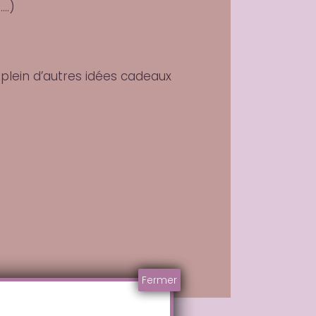
….)
 plein d’autres idées cadeaux
Fermer