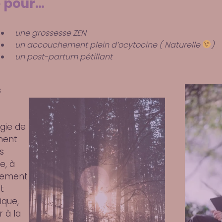
e pour…
une grossesse ZEN
un accouchement plein d’ocytocine ( Naturelle
)
un post-partum pétillant
s
gie de
ement
s
e, à
itement
t
ique,
 à la