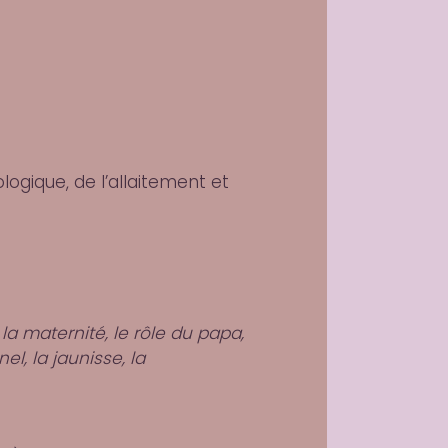
ologique, de l’allaitement et
a maternité, le rôle du papa,
l, la jaunisse, la