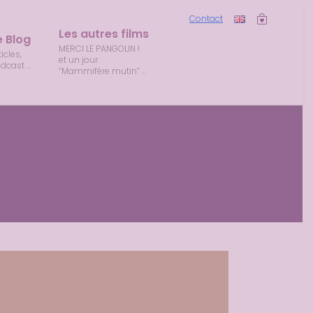
Contact
Les autres films
e Blog
MERCI LE PANGOLIN ! 
icles, 
et un jour 
dcast …
“Mammifère mutin” …