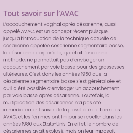
Le Blog
Tout savoir sur l’AVAC
Articles, Podcast …
L’accouchement vaginal après césarienne, aussi
Les autres films
appelé AVAC, est un concept récent puisque,
MERCI LE PANGOLIN ! et un jour 
jusqu’à l’introduction de la technique actuelle de
“Mammifère mutin” …
césarienne appelée césarienne segmentaire basse,
la césarienne corporéale, qui était l’ancienne
méthode, ne permettait pas d’envisager un
accouchement par voie basse pour des grossesses
ultérieures. C’est dans les années 1950 que la
césarienne segmentaire basse s’est généralisée et
qu’il a été possible d’envisager un accouchement
par voie basse après césarienne. Toutefois, la
multiplication des césariennes n’a pas été
immédiatement suivie de la possibilité de faire des
AVAC, et les femmes ont fini par se rebeller dans les
années 1980 aux États-Unis. En effet, le nombre de
césariennes avait explosé, mais on leur imposait