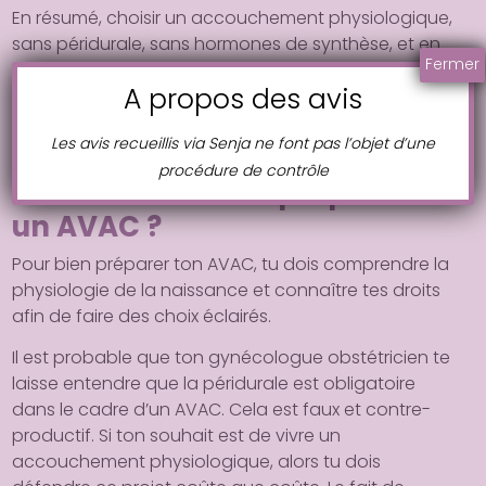
En résumé, choisir un accouchement physiologique,
sans péridurale, sans hormones de synthèse, et en
Fermer
étant libre de ses mouvements, augmente
A propos des avis
considérablement les chances de réussite d’un
AVAC en optimisant les conditions physiologiques
Les avis recueillis via Senja ne font pas l’objet d’une
naturelles du corps.
procédure de contrôle
Comment bien se préparer à
un AVAC ?
Pour bien préparer ton AVAC, tu dois comprendre la
physiologie de la naissance et connaître tes droits
afin de faire des choix éclairés.
Il est probable que ton gynécologue obstétricien te
laisse entendre que la péridurale est obligatoire
dans le cadre d’un AVAC. Cela est faux et contre-
productif. Si ton souhait est de vivre un
accouchement physiologique, alors tu dois