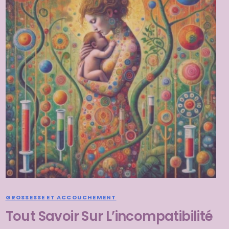
Le Blog
Articles, Podcast …
Les autres films
MERCI LE PANGOLIN ! et un jour 
“Mammifère mutin” …
GROSSESSE ET ACCOUCHEMENT
Tout Savoir Sur L’incompatibilité