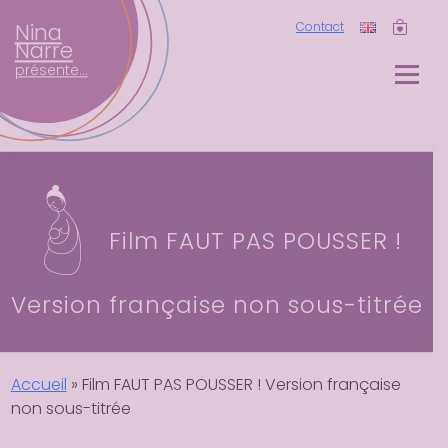
Aller
Nina
Contact
au
Narre
contenu
présente...
Menu
FAUT PAS POUSSER !
Le film au service des 
naissances
Film FAUT PAS POUSSER !
Version française non sous-titrée
KaïZen’Nina
Ton espace de information sur 
l’accouchement
Accueil
»
Film FAUT PAS POUSSER ! Version française
non sous-titrée
Boutique
DVD, accessoires, tote-bags …