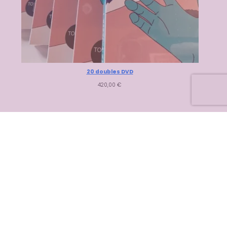
20 doubles DVD
420,00
€