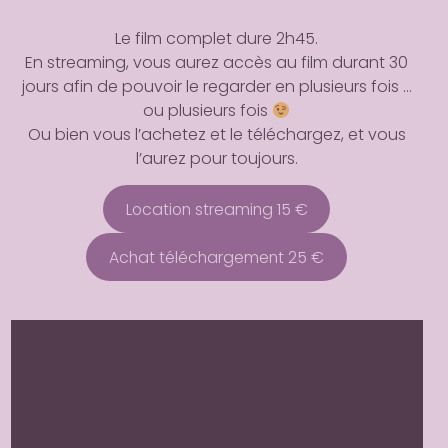
Le Blog
Le film complet dure 2h45.
Articles, Podcast …
En streaming, vous aurez accès au film durant 30
jours afin de pouvoir le regarder en plusieurs fois …
Les autres films
ou plusieurs fois
MERCI LE PANGOLIN ! et un jour 
Ou bien vous l’achetez et le téléchargez, et vous
“Mammifère mutin” …
l’aurez pour toujours.
Location streaming 15 €
Achat téléchargement 25 €