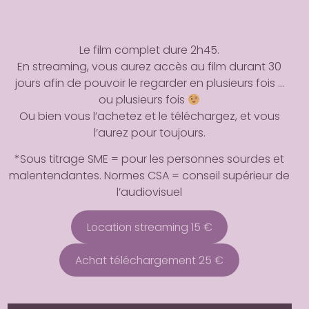
Le Blog
Articles, Podcast …
Le film complet dure 2h45.
En streaming, vous aurez accès au film durant 30
Les autres films
jours afin de pouvoir le regarder en plusieurs fois …
MERCI LE PANGOLIN ! et un jour 
“Mammifère mutin” …
ou plusieurs fois
Ou bien vous l’achetez et le téléchargez, et vous
l’aurez pour toujours.
*Sous titrage SME = pour les personnes sourdes et
malentendantes. Normes CSA = conseil supérieur de
l’audiovisuel
Location streaming 15 €
Achat téléchargement 25 €