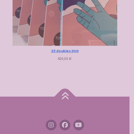
20 doubles DVD
420,00
€