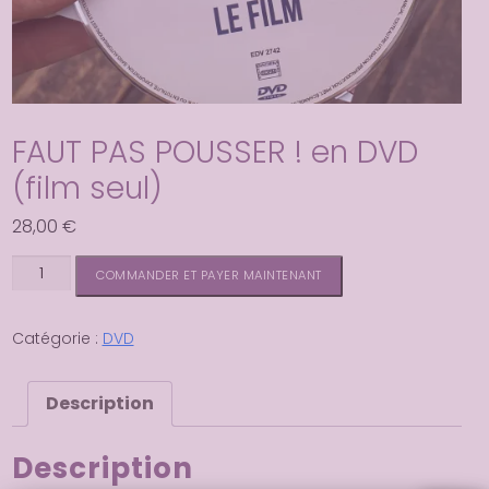
FAUT PAS POUSSER ! en DVD
(film seul)
28,00
€
quantité
Alternative:
COMMANDER ET PAYER MAINTENANT
de
FAUT
PAS
Catégorie :
DVD
POUSSER
!
Description
en
DVD
(film
Description
seul)