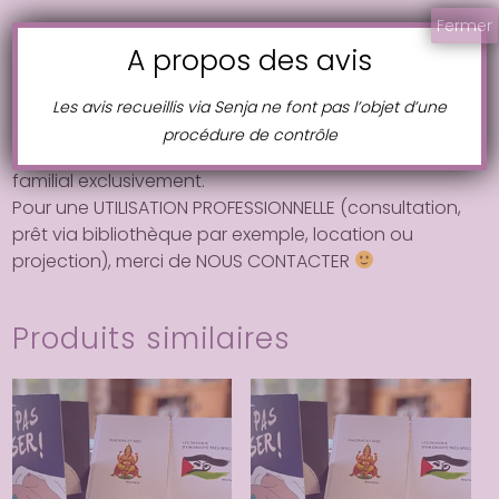
Fermer
Le DVD du film avec la possibilité d’activer le sous-
A propos des avis
titrage SME (pour les personnes sourdes et
malentendantes)
Les avis recueillis via Senja ne font pas l’objet d’une
RAPPEL IMPORTANT : Le prix de vente de 25€TTC de ce
procédure de contrôle
DVD correspond à un USAGE PRIVÉ dans le cercle
familial exclusivement.
Pour une UTILISATION PROFESSIONNELLE (consultation,
prêt via bibliothèque par exemple, location ou
projection), merci de NOUS CONTACTER
Produits similaires