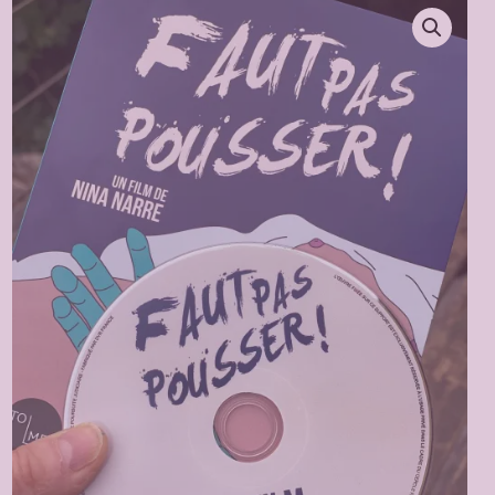
Le Blog
Articles, Podcast …
Les autres films
MERCI LE PANGOLIN ! et un jour 
“Mammifère mutin” …