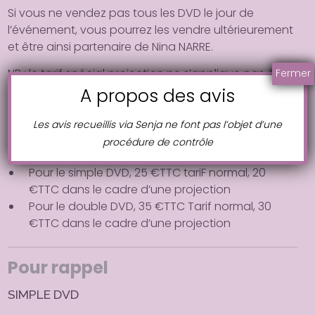
Si vous ne vendez pas tous les DVD le jour de
l’événement, vous pourrez les
vendre ultérieurement
et être ainsi partenaire de Nina NARRE.
NB : le tarif spécial projection ne s’applique pas à la
Fermer
vente dans votre cabinet professionnel.
A propos des avis
Pour toute vente en dehors du cadre d’une
projection du film, le tarif est le même que sur la
Les avis recueillis via Senja ne font pas l’objet d’une
boutique du site ninanarre.com
procédure de contrôle
Pour le simple DVD, 25 €TTC tariF normal, 20
€TTC dans le cadre d’une projection
Pour le double DVD, 35 €TTC Tarif normal, 30
€TTC dans le cadre d’une projection
Pour rappel
SIMPLE DVD