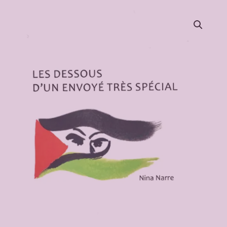
Le Blog
Articles, Podcast …
Les autres films
MERCI LE PANGOLIN ! et un jour 
“Mammifère mutin” …