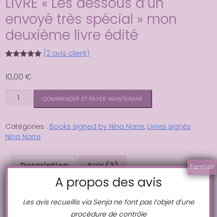
LIVRE « Les dessous d’un
envoyé très spécial » mon
deuxième livre édité
(
2
avis client)
Noté
2
5.00
sur 5
10,00
€
basé sur
notations
client
quantité
Alternative:
COMMANDER ET PAYER MAINTENANT
de
LIVRE
"Les
Catégories :
Books signed by Nina Narre
,
Livres signés
dessous
Nina Narre
d'un
envoyé
Description
Avis (2)
très
Fermer
spécial"
A propos des avis
mon
Description
deuxième
Les avis recueillis via Senja ne font pas l’objet d’une
livre
procédure de contrôle
édité